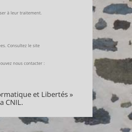
er à leur traitement.
es. Consultez le site
pouvez nous contacter :
ormatique et Libertés »
a CNIL.